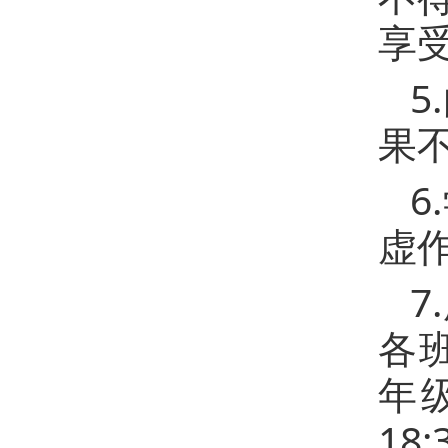
享
5
果
6
虚
7
各班
年
18