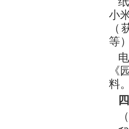
小
（
等
《
料