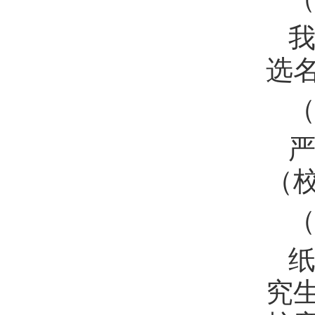
选名
（校
究