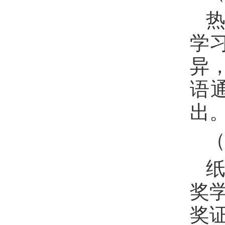
学
异
语
出
奖
奖