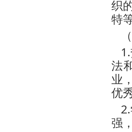
织
特
1
法
业
优
2
强