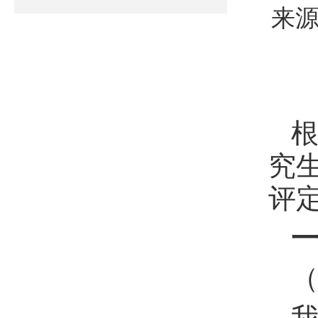
来源
根
究
评