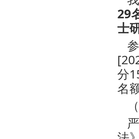
2
士研
[2
分
名
法》