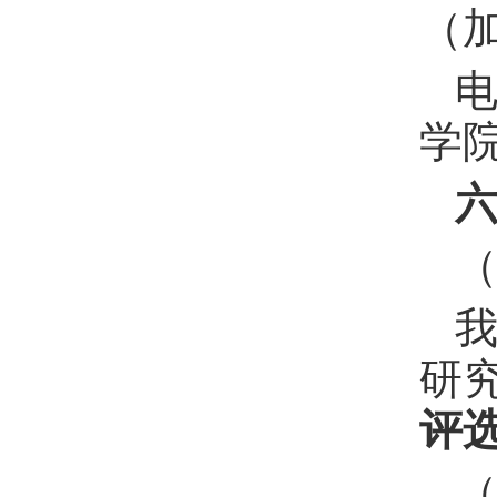
（
学
研
评