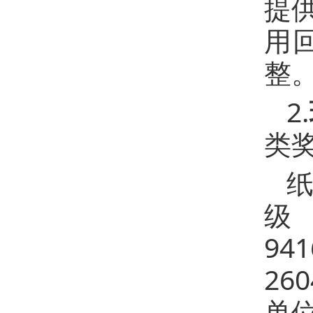
提
用
整
2.
类
级
94
26
单