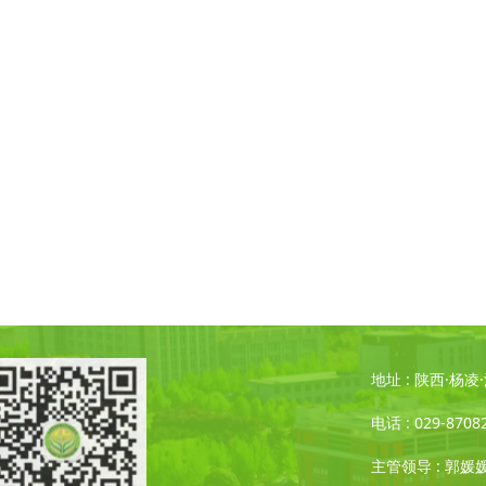
地址 : 陕西·杨
电话 : 029-8708
主管领导 : 郭媛