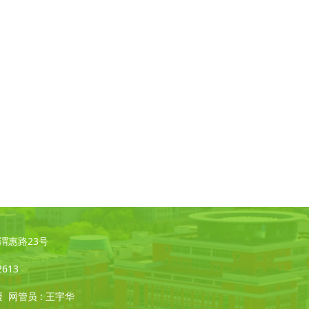
凌·渭惠路23号
2613
媛 网管员 : 王宇华