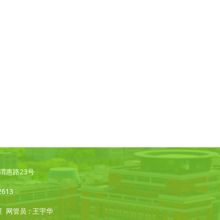
凌·渭惠路23号
2613
媛 网管员 : 王宇华