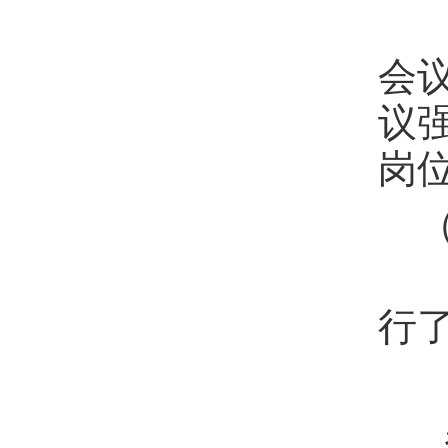
会
会
议
岗
（
会
行
参会