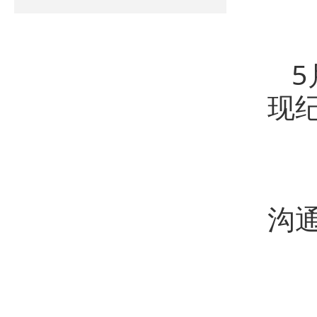
5
现
会
沟
（