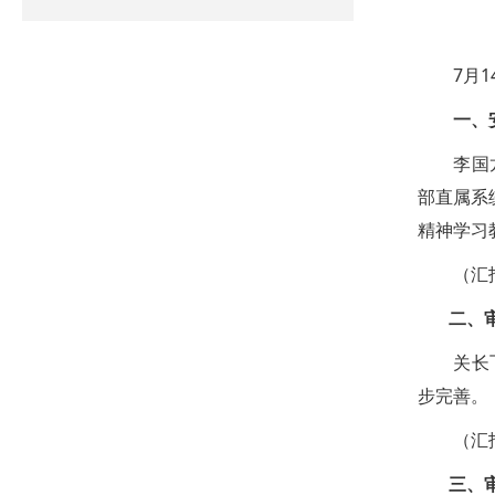
7月14
一、安
李国龙书
部直属系
精神学习
（汇报
二、审议
关长飞副
步完善。
（汇报
三、审