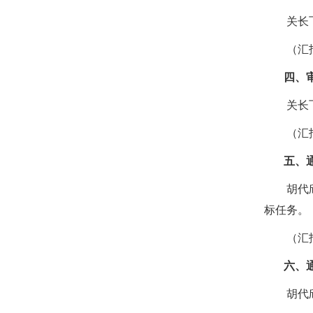
关长飞副
（汇报
四、审议
关长飞副
（汇报
五、通报
胡代欣副
标任务。
（汇报
六、通报
胡代欣副