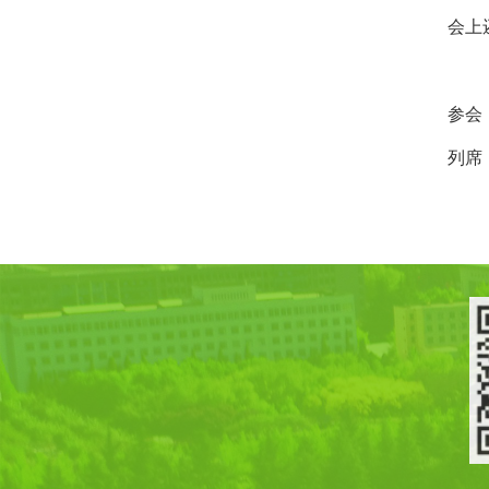
会上还
参会：李
列席：