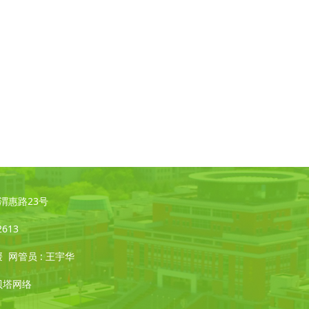
凌·渭惠路23号
2613
媛 网管员 : 王宇华
贝塔网络