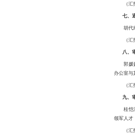
（汇报
七、通报
胡代欣副
（汇报
八、审
郭媛媛副
办公室与
（汇报
九、审议
桂恺汇报
领军人才
（汇报