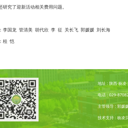
研究了迎新活动相关费用问题。
国龙 管清美 胡代欣 李 征 关长飞 郭媛媛 刘长海
桂 恺
地址 : 陕西·杨
电话 : 029-8708
主管领导 : 郭媛
技术支持 : 杨凌