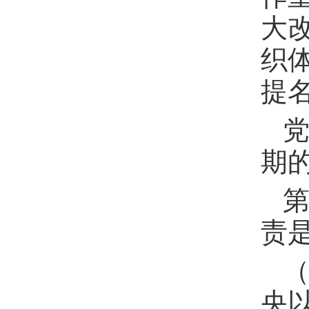
大
织
提
党
期
第
责
央