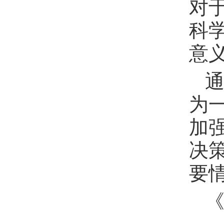
对
科
意
为
加
决
要