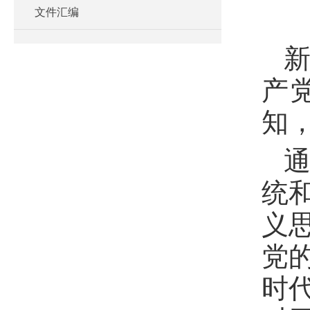
文件汇编
新
产
知
统
义
党
时