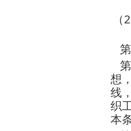
（
第
第
想
线
织
本