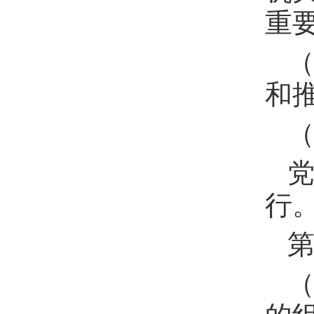
重
和
行
第