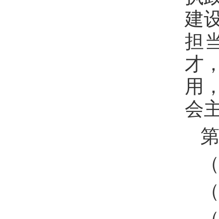
建
担
才
用
会
第