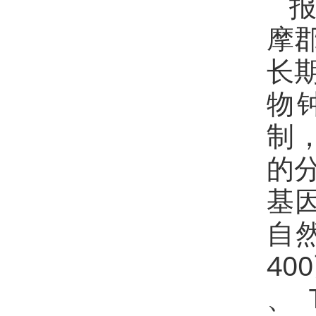
报
摩
长
物
制，
的
基
自
40
、T