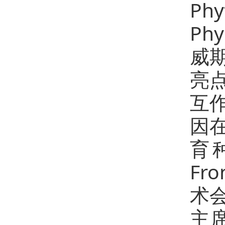
Ph
Phy
威
亮
互作
因
育种
Fr
术
主