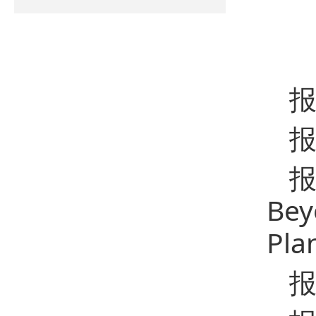
报
Bey
Pla
报