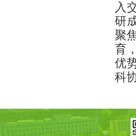
入
研
聚
育
优
科