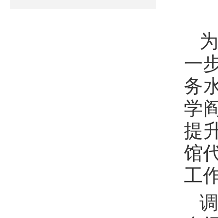
一
务
学
提
馆
工