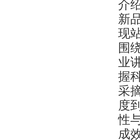
介
新
现
围
业
握
采
度
性
成