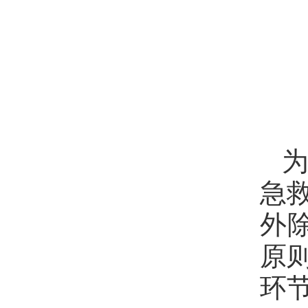
急
外
原
环