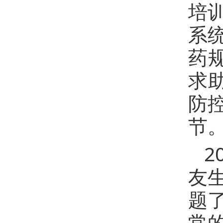
培
系
药
求
防
节
2
友
题
常