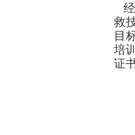
经
救
目
培
证