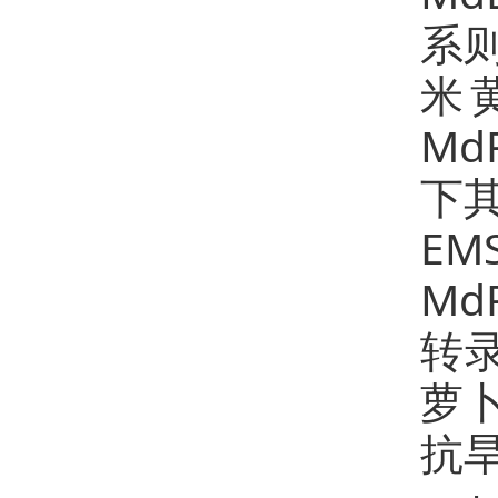
系
米
M
下
EM
Md
转
萝
抗