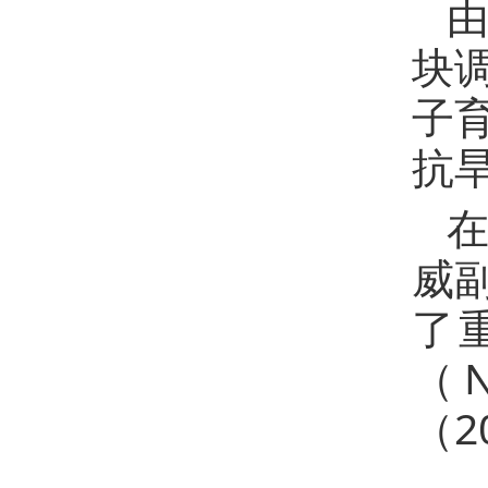
由
块
子
抗
威
了
（N
（2