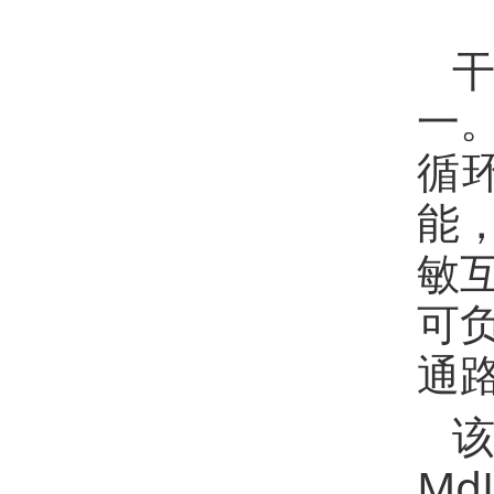
一
循
能
敏互
可负
通
该
Md