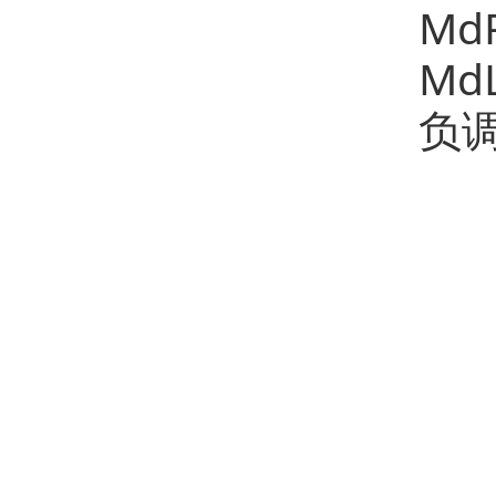
M
Md
负