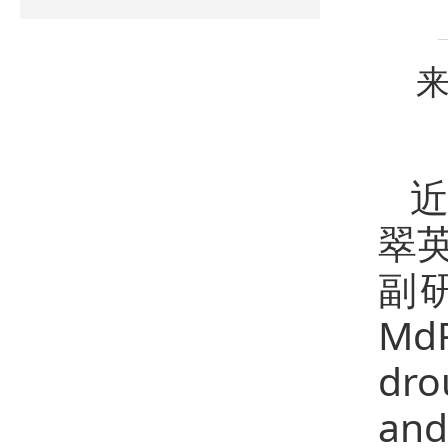
来
翠
副研
Md
dro
a