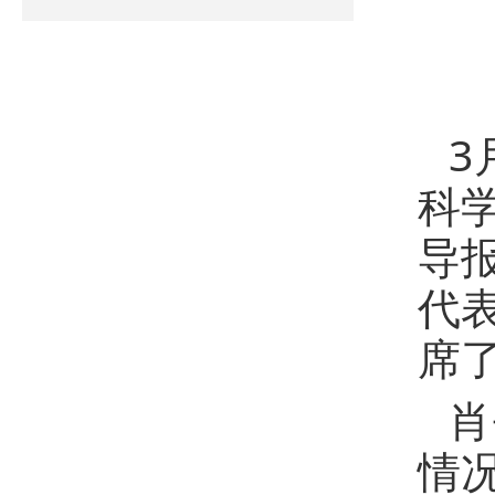
3
科
导
代
席
肖
情