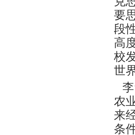
克
要
段
高
校
世
李
农
来
条