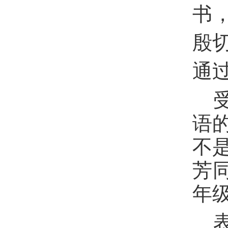
书
殷
通
受
语
不
芳
年
表