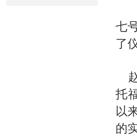
3
七
了
赵
托
以
的