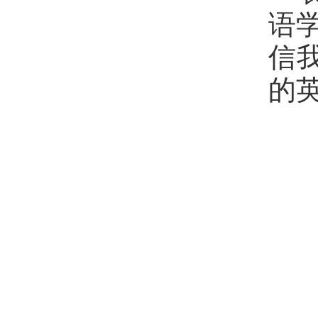
语
信
的