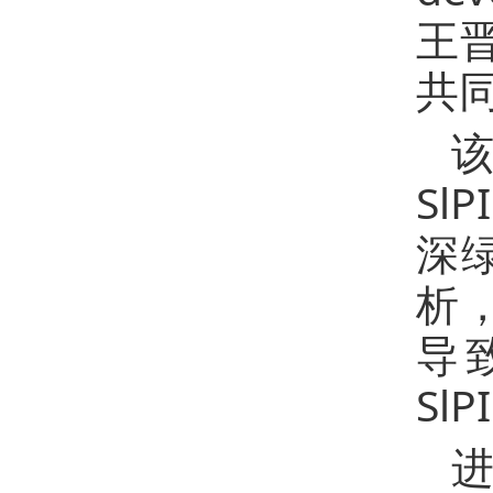
王晋
共
该
Sl
深
析，
导致
Sl
进