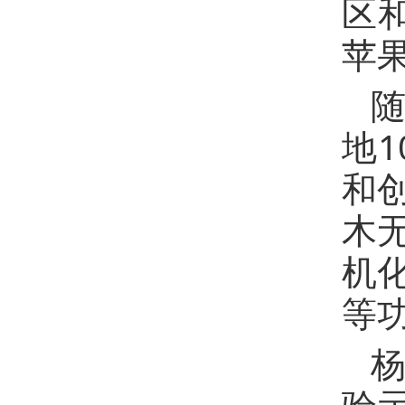
区
苹
地
和
木
机
等
验