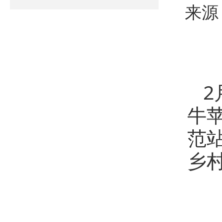
来源
2
牛
范
乡