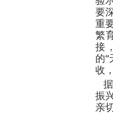
要
重
繁
接
的
收
振
亲