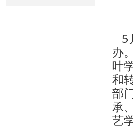
5
办
叶
和
部
承
艺