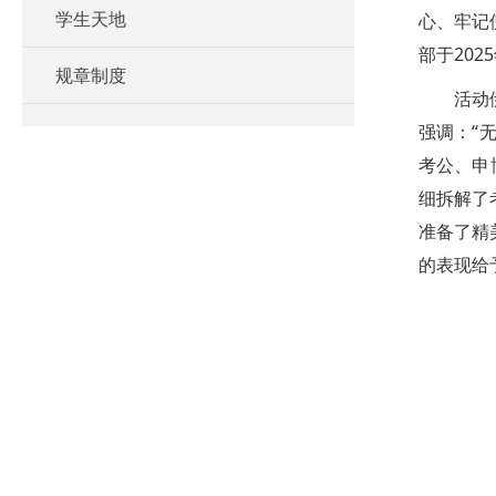
学生天地
心、牢记
部于20
规章制度
活动
强调：“
考公、申
细拆解了
准备了精
的表现给