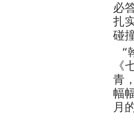
必
扎
碰
“
《
青
幅
月