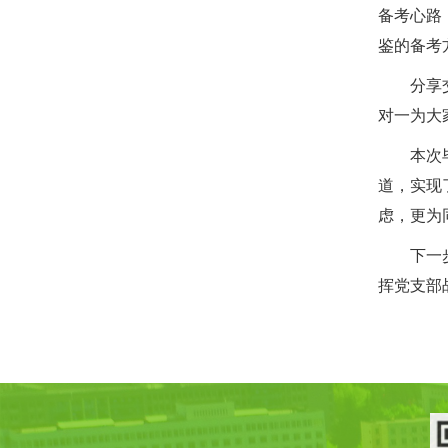
备考心路
鉴的备考
分享
对一为大
本次
道，实现
虑，更为
下一
挥党支部