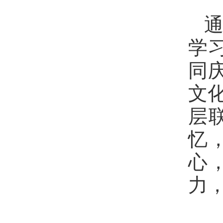
学习
同
文
层
忆
心
力