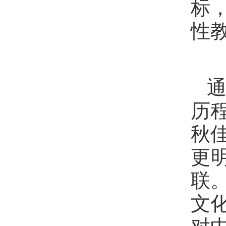
标
性
历
秋
更
联
文
对