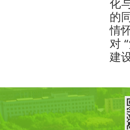
化与
的
情
对 
建