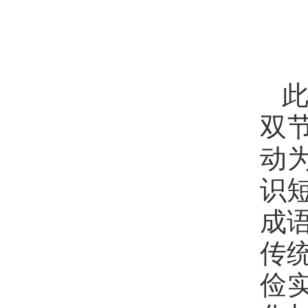
此
双
动
识
成
传
俭