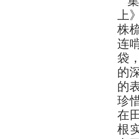
上
株
连
袋
的
的
珍
在
根