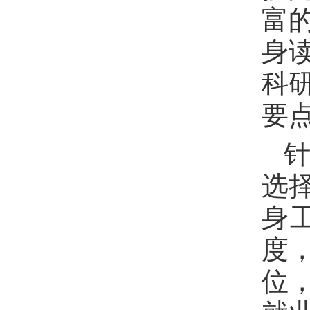
富
身
科
要
选
身
度
位