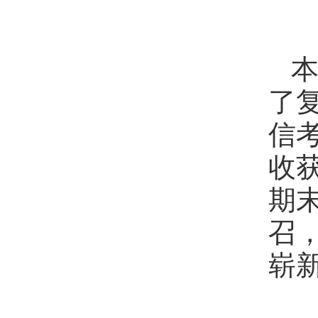
了
信
收
期
召
崭