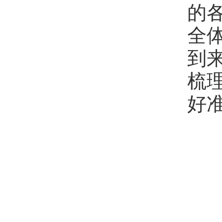
的
全
到
梳
好