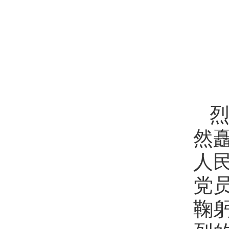
然
人
党
鞠