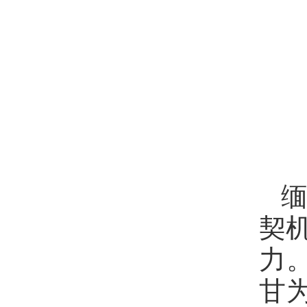
契
力
甘