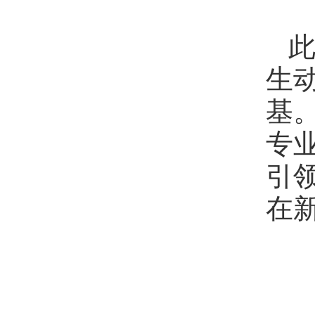
生
基
专
引
在