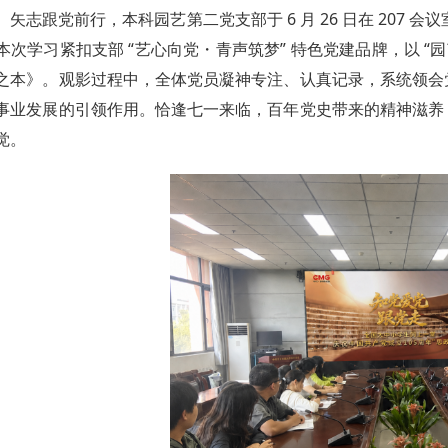
矢志跟党前行，本科园艺第二党支部于 6 月 26 日在 207 
本次学习紧扣支部 “艺心向党・青声筑梦” 特色党建品牌，以 
之本》。观影过程中，全体党员凝神专注、认真记录，系统领会
事业发展的引领作用。恰逢七一来临，百年党史带来的精神滋养
觉。