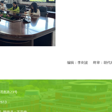
编辑：李剑波 终审：胡代
凌·渭惠路23号
2613
媛 网管员 : 王宇华