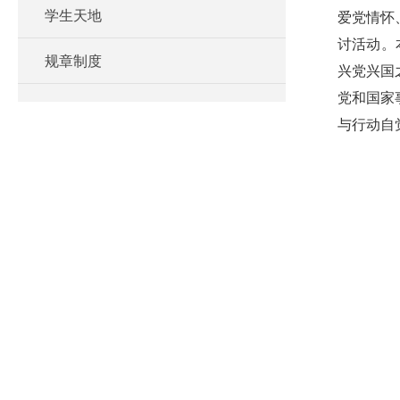
学生天地
爱党情怀、
讨活动。
规章制度
兴党兴国
党和国家
与行动自