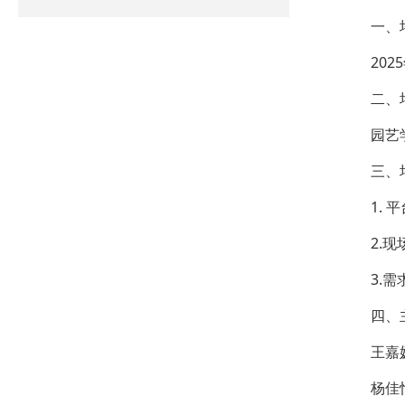
一、
202
二、
园艺
三、
1.
2.
3.
四、
王嘉
杨佳