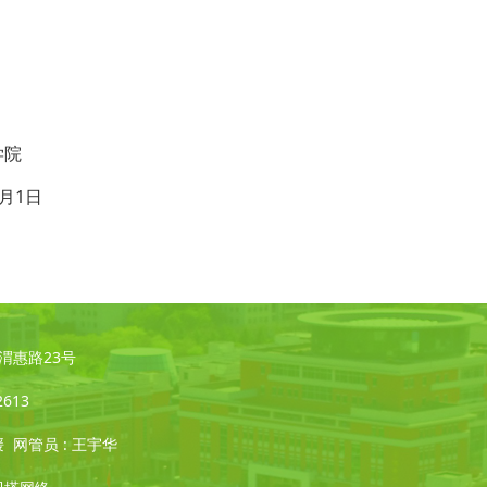
学院
7月1日
凌·渭惠路23号
2613
媛 网管员 : 王宇华