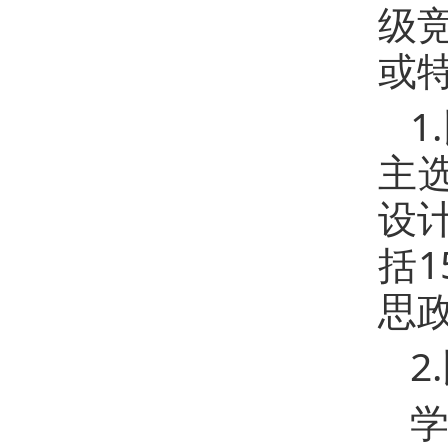
级
或
1
主
设
括
思
2
学