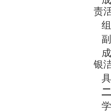
责
组
副
成
银
学