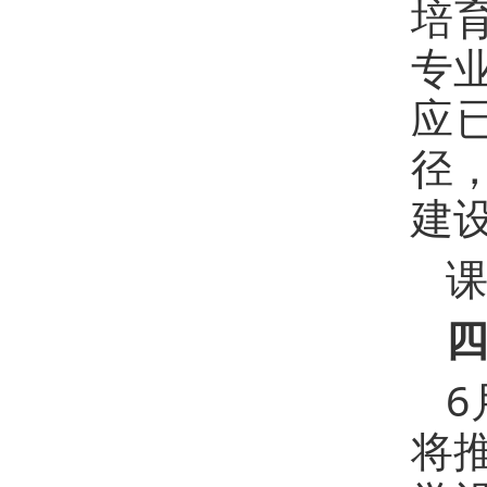
培
专
应
径
建
6
将