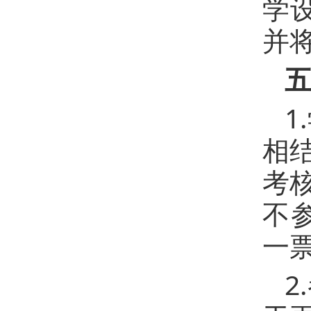
学
并将
1
相
考
不
一
2