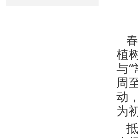
春
植
与
周至
动
为