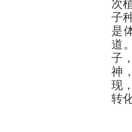
次
子
是
道
子
神
现
转