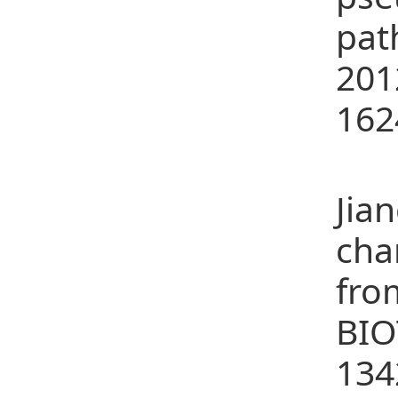
pat
201
162
27、
Jia
cha
fr
BI
134