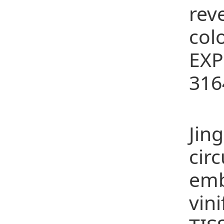
rev
co
EX
316
12
Jin
cir
emb
vin