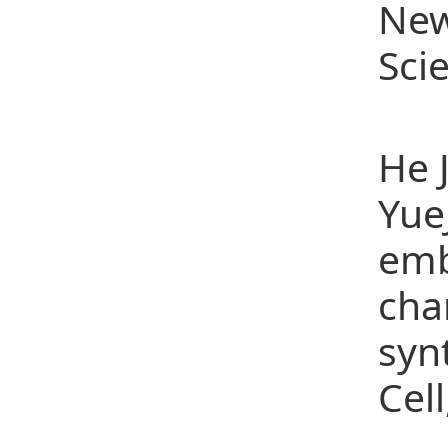
New
Sci
9、D
He 
Yue
emb
cha
syn
Cel