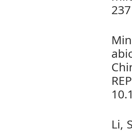
237
24、
Min
abi
Chi
RE
10.
25
Li,