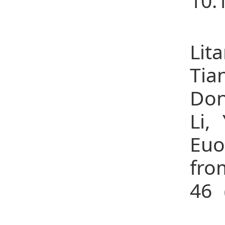
10.
32
Lit
Tia
Don
Li,
Euo
fr
46
33