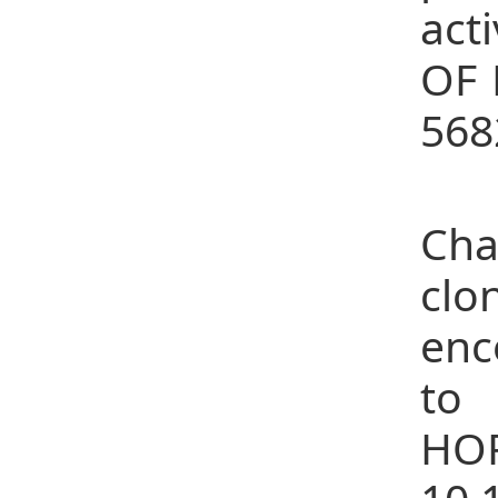
act
OF
568
31
Cha
clo
enc
to 
HO