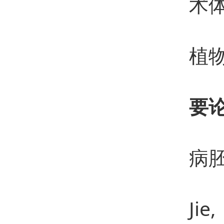
术
2
植
要
1、
病胚
2、W
Jie