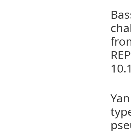
29、
Bas
cha
fro
RE
10.
30
Yan
typ
pse