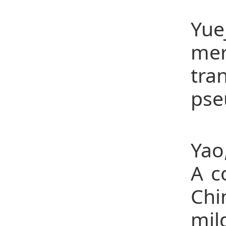
25
Yue
mer
tra
pse
26、
Yao
A c
Chi
mil