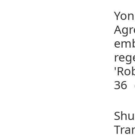
10
Yon
Ag
emb
reg
'Ro
36（
11
Shu
Tra