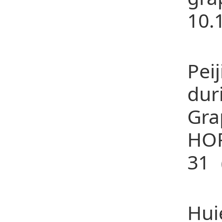
10.
20
Pei
dur
Gr
HO
31（
21、
Hui