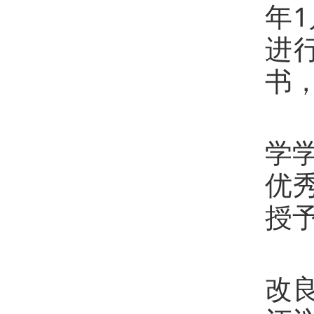
年1
进
书
王
学
优
授
王
改