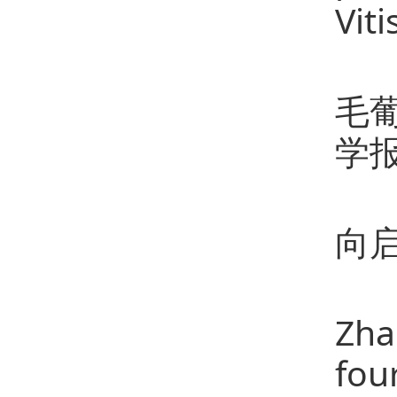
Vit
6、
毛葡
学报.
7、
向启
8、Z
Zha
fou