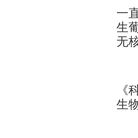
一
生
无
三
承
《
生