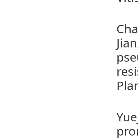
4、D
Cha
Jia
ps
res
Pla
5、
Yue
pro