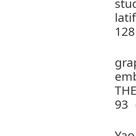
stu
lat
128
16、
gra
emb
THE
93（
17、
Yao