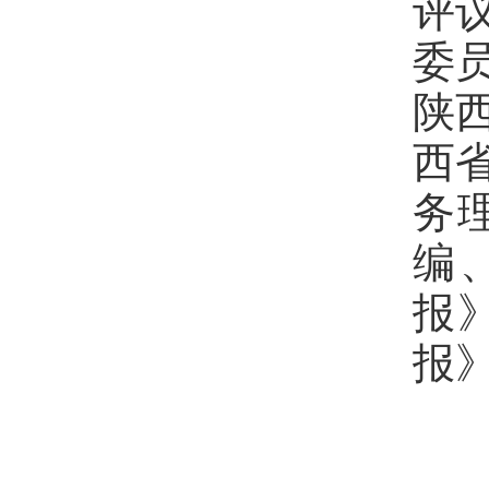
评
委
陕
西
务
编
报
报
主