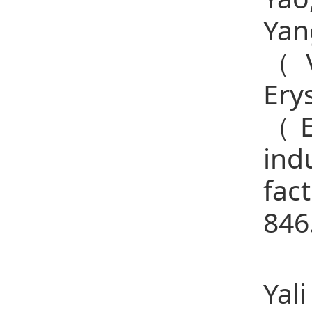
Yan
（Vi
Ery
（EI
ind
fa
846
18、
Yal