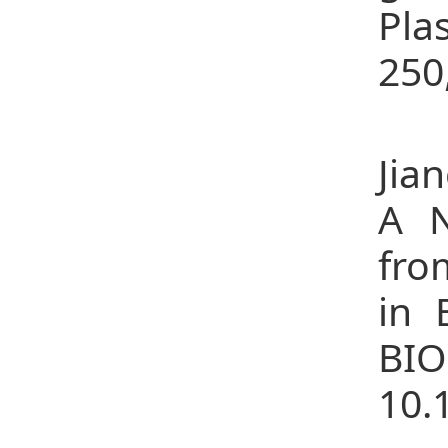
Pla
250
24、
Jia
A N
fro
in 
BI
10.