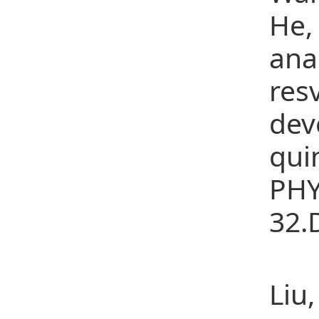
He,
ana
res
de
qu
PH
32.
15、
Liu