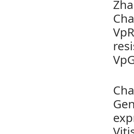
Zh
Cha
VpR
res
VpG
3、C
Cha
Gen
exp
Vit