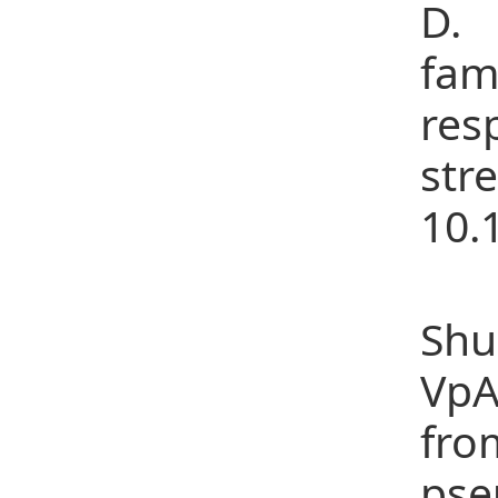
D. 
fam
res
str
10.
26
Shu
VpA
fr
pse