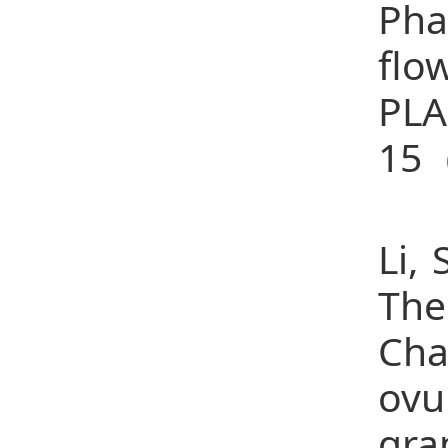
Pha
flo
PL
15（
19
Li,
The
Cha
ovu
gr