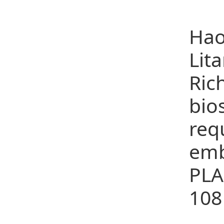
28
Hao
Li
Ri
bio
req
emb
PLA
108