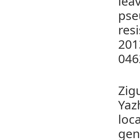
le
pse
res
201
046
23、
Zig
Yaz
loc
gen