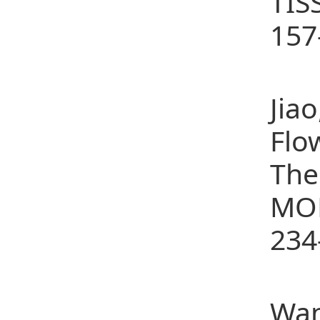
TI
157
13
Jia
Flo
The
MO
234
14、
Wan